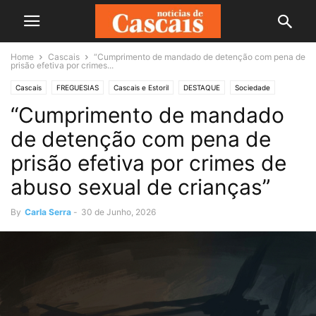
Home
Cascais
“Cumprimento de mandado de detenção com pena de
prisão efetiva por crimes...
Cascais
FREGUESIAS
Cascais e Estoril
DESTAQUE
Sociedade
“Cumprimento de mandado
de detenção com pena de
prisão efetiva por crimes de
abuso sexual de crianças”
By
Carla Serra
-
30 de Junho, 2026