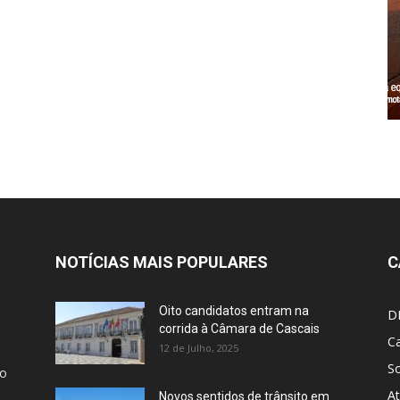
NOTÍCIAS MAIS POPULARES
C
Oito candidatos entram na
D
corrida à Câmara de Cascais
Ca
12 de Julho, 2025
S
ão
At
Novos sentidos de trânsito em