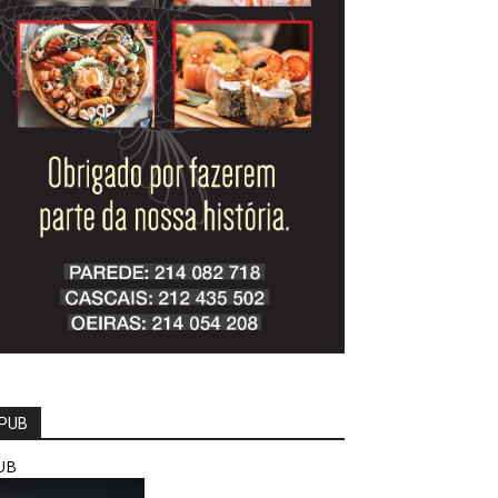
PUB
UB