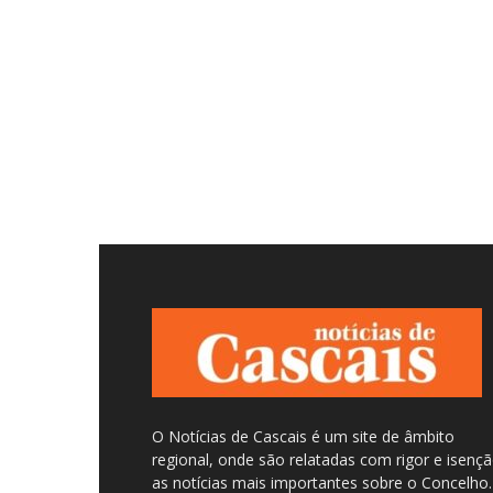
O Notícias de Cascais é um site de âmbito
regional, onde são relatadas com rigor e isenç
as notícias mais importantes sobre o Concelho.