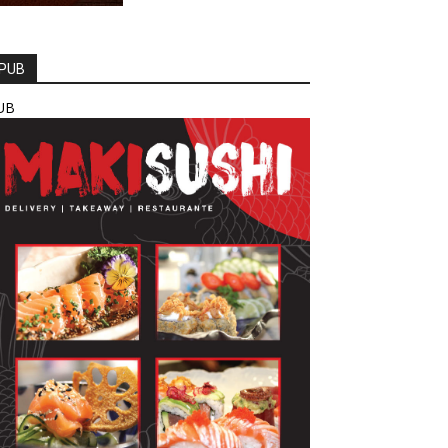
PUB
UB