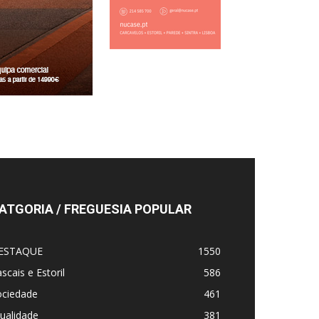
ATGORIA / FREGUESIA POPULAR
ESTAQUE
1550
scais e Estoril
586
ociedade
461
ualidade
381