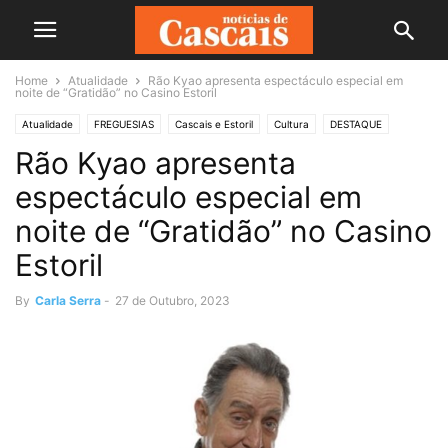
Home
Atualidade
Rão Kyao apresenta espectáculo especial em
noite de “Gratidão” no Casino Estoril
Atualidade
FREGUESIAS
Cascais e Estoril
Cultura
DESTAQUE
Rão Kyao apresenta
FORA DE CASA
espectáculo especial em
noite de “Gratidão” no Casino
Estoril
By
Carla Serra
-
27 de Outubro, 2023