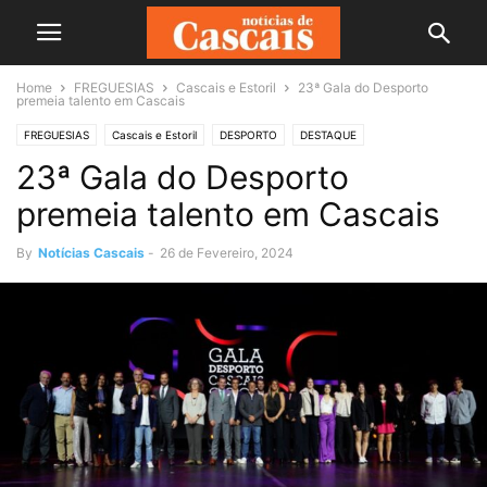
Home
FREGUESIAS
Cascais e Estoril
23ª Gala do Desporto
premeia talento em Cascais
FREGUESIAS
Cascais e Estoril
DESPORTO
DESTAQUE
23ª Gala do Desporto
premeia talento em Cascais
By
Notícias Cascais
-
26 de Fevereiro, 2024