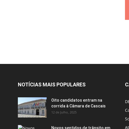
NOTÍCIAS MAIS POPULARES
C
Oito candidatos entram na
D
corrida à Câmara de Cascais
Ca
12 de Julho, 2025
S
A
Novos sentidos de trânsito em