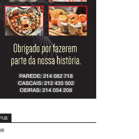
PUB
UB