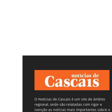
O Notícias de Cascais é um site de âmbito
regional, onde são relatadas com rigor e
isenção as notícias mais importantes sobre o