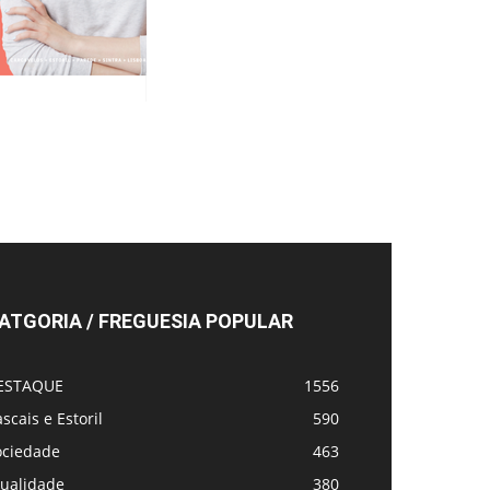
ATGORIA / FREGUESIA POPULAR
ESTAQUE
1556
scais e Estoril
590
ociedade
463
tualidade
380