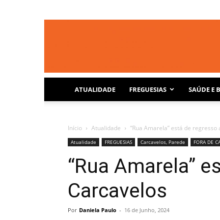
ATUALIDADE
FREGUESIAS
SAÚDE E 
Início
Atualidade
“Rua Amarela” está de regresso 
Atualidade
FREGUESIAS
Carcavelos, Parede
FORA DE C
“Rua Amarela” es
Carcavelos
Por
Daniela Paulo
-
16 de Junho, 2024