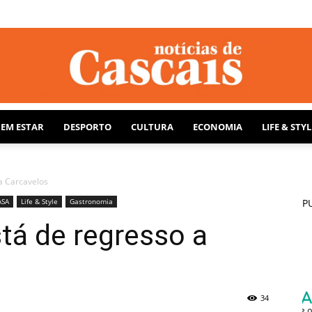
BEM ESTAR
DESPORTO
CULTURA
ECONOMIA
LIFE & STYL
Notícias
a Carcavelos
ASA
Life & Style
Gastronomia
P
tá de regresso a
de
34