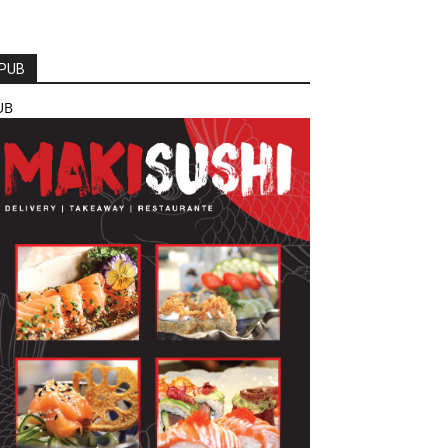
PUB
UB